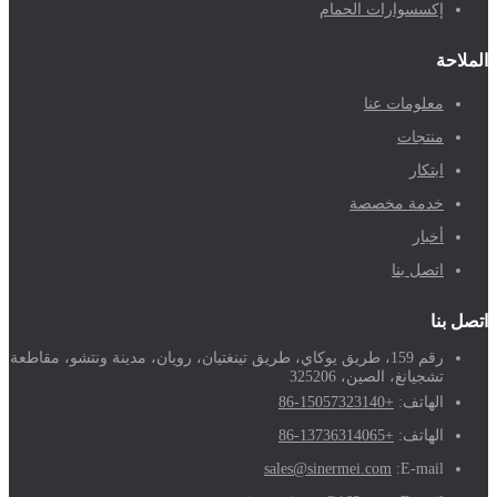
إكسسوارات الحمام
الملاحة
معلومات عنا
منتجات
ابتكار
خدمة مخصصة
أخبار
اتصل بنا
اتصل بنا
رقم 159، طريق يوكاي، طريق تينغتيان، رويان، مدينة ونتشو، مقاطعة
تشجيانغ، الصين، 325206
الهاتف:
+86-15057323140
الهاتف:
+86-13736314065
sales@sinermei.com
E-mail: