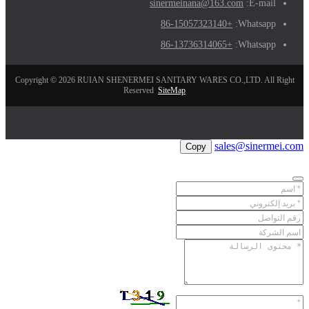
sinermeinana@163.com
E-mail:
+86-15057323140
Whatsapp:
+86-13736314065
Whatsapp:
Copyright © 2026 RUIAN SHENERMEI SANITARY WARES CO.,LTD. All Right
Reserved
SiteMap
sales@sinermei.com
Copy