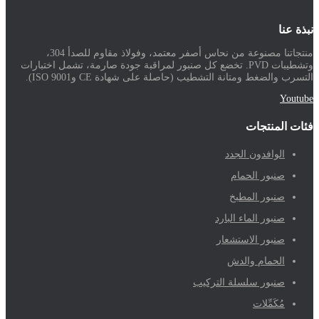
نبذة عنا
منتجاتنا مصنوعة من نحاس أصفر معتمد، وفولاذ مقاوم للصدأ 304،
وتشطيبات PVD. تخضع كل صنبور لمراقبة جودة صارمة، تشمل اختبارات
التسرب والضغط ومتانة التشطيب (حاصلة على شهادة CE وISO 9001).
Youtube
فئات المنتجات
الوافدون الجدد
صنبور الحمام
صنبور المطبخ
صنبور الماء البارد
صنبور الاستشعار
الحمام والدش
صنبور سلسلة التركيب
مُكَمِّلات