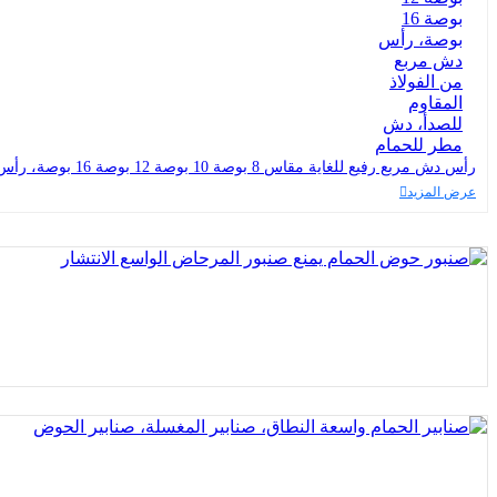
رأس دش مربع رفيع للغاية مقاس 8 بوصة 10 بوصة 12 بوصة 16 بوصة، رأس دش مربع من الفولاذ المقاوم للصدأ، دش مطر للحمام
عرض المزيد