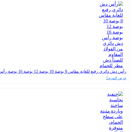
رأس دش دائري رفيع للغاية مقاس 8 بوصة 10 بوصة 12 بوصة 16 بوصة رأس دش دائري من الفولاذ المقاوم للصدأ دش مطر للحمام
عرض المزيد