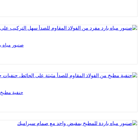
صنبور مياه 
حنفية مطبخ م