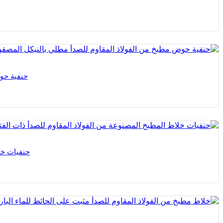
حنفية حوض
حنفيات خل