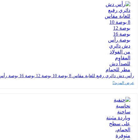
رأس دش دائري رفيع للغاية مقاس 8 بوصة 10 بوصة 12 بوصة 16 بوصة رأس دش دائري من الفولاذ المقاوم للصدأ دش مطر للحمام
عرض المزيد