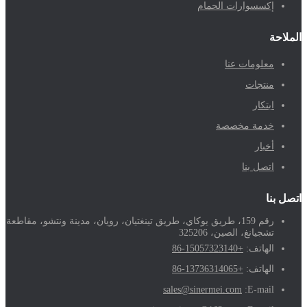
إكسسوارات الحمام
الملاحة
معلومات عنا
منتجات
ابتكار
خدمة مخصصة
أخبار
اتصل بنا
اتصل بنا
رقم 159، طريق يوكاي، طريق تينغتيان، رويان، مدينة ونتشو، مقاطعة
تشجيانغ، الصين، 325206
الهاتف:
+86-15057323140
الهاتف:
+86-13736314065
sales@sinermei.com
E-mail: