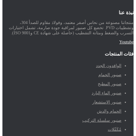
نبذة عنا
منتجاتنا مصنوعة من نحاس أصفر معتمد، وفولاذ مقاوم للصدأ 304،
وتشطيبات PVD. تخضع كل صنبور لمراقبة جودة صارمة، تشمل اختبارات
التسرب والضغط ومتانة التشطيب (حاصلة على شهادة CE وISO 9001).
Youtube
فئات المنتجات
الوافدون الجدد
صنبور الحمام
صنبور المطبخ
صنبور الماء البارد
صنبور الاستشعار
الحمام والدش
صنبور سلسلة التركيب
مُكَمِّلات