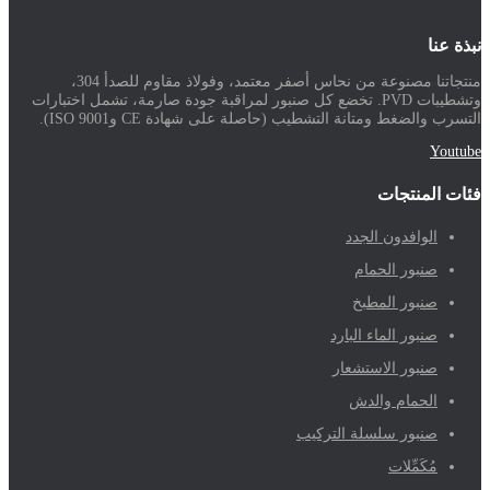
نبذة عنا
منتجاتنا مصنوعة من نحاس أصفر معتمد، وفولاذ مقاوم للصدأ 304،
وتشطيبات PVD. تخضع كل صنبور لمراقبة جودة صارمة، تشمل اختبارات
التسرب والضغط ومتانة التشطيب (حاصلة على شهادة CE وISO 9001).
Youtube
فئات المنتجات
الوافدون الجدد
صنبور الحمام
صنبور المطبخ
صنبور الماء البارد
صنبور الاستشعار
الحمام والدش
صنبور سلسلة التركيب
مُكَمِّلات