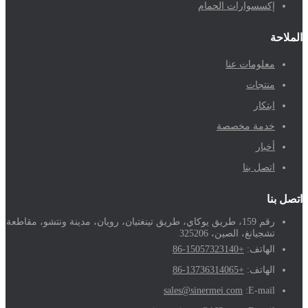
إكسسوارات الحمام
الملاحة
معلومات عنا
منتجات
ابتكار
خدمة مخصصة
أخبار
اتصل بنا
اتصل بنا
رقم 159، طريق يوكاي، طريق تينغتيان، رويان، مدينة ونتشو، مقاطعة
تشجيانغ، الصين، 325206
الهاتف:
+86-15057323140
الهاتف:
+86-13736314065
sales@sinermei.com
E-mail: