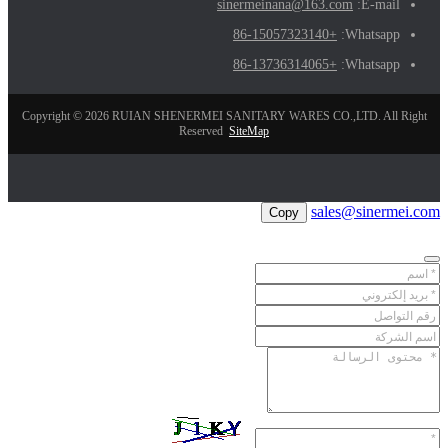
sinermeinana@163.com
E-mail:
+86-15057323140
Whatsapp:
+86-13736314065
Whatsapp:
Copyright © 2026 RUIAN SHENERMEI SANITARY WARES CO.,LTD. All Right
Reserved
SiteMap
sales@sinermei.com
Copy