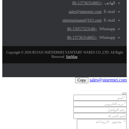
الهاتف:
+86-13736314065
sales@sinermei.com
E-mail:
sinermeinana@163.com
E-mail:
+86-15057323140
Whatsapp:
+86-13736314065
Whatsapp:
Copyright © 2026 RUIAN SHENERMEI SANITARY WARES CO.,LTD. All Right
Reserved
SiteMap
sales@sinermei.com
Copy