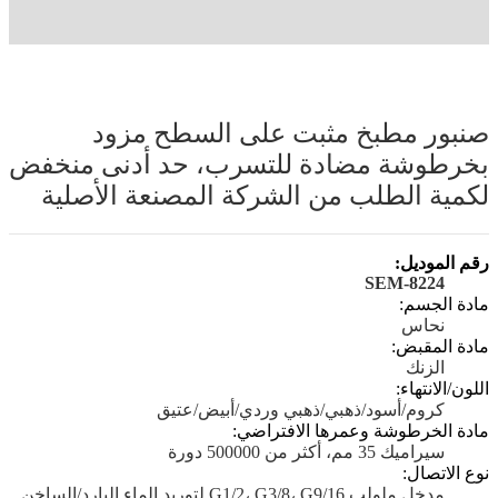
صنبور مطبخ مثبت على السطح مزود
بخرطوشة مضادة للتسرب، حد أدنى منخفض
لكمية الطلب من الشركة المصنعة الأصلية
رقم الموديل:
SEM-8224
مادة الجسم:
نحاس
مادة المقبض:
الزنك
اللون/الانتهاء:
كروم/أسود/ذهبي/ذهبي وردي/أبيض/عتيق
مادة الخرطوشة وعمرها الافتراضي:
سيراميك 35 مم، أكثر من 500000 دورة
نوع الاتصال:
مدخل ملولب G1/2، G3/8، G9/16 لتوريد الماء البارد/الساخن.