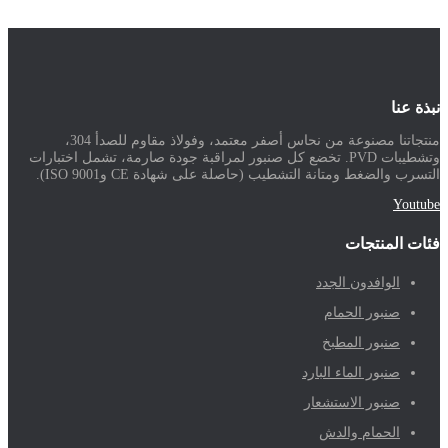
نبذة عنا
منتجاتنا مصنوعة من نحاس أصفر معتمد، وفولاذ مقاوم للصدأ 304،
وتشطيبات PVD. تخضع كل صنبور لمراقبة جودة صارمة، تشمل اختبارات
التسرب والضغط ومتانة التشطيب (حاصلة على شهادة CE وISO 9001).
Youtube
فئات المنتجات
الوافدون الجدد
صنبور الحمام
صنبور المطبخ
صنبور الماء البارد
صنبور الاستشعار
الحمام والدش