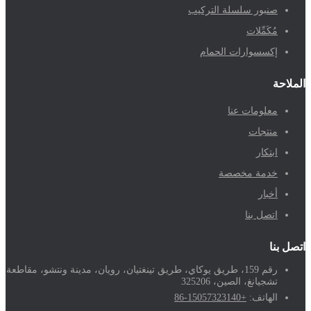
صنبور سلسلة التركيب
مُكَمِّلات
إكسسوارات الحمام
الملاحة
معلومات عنا
منتجات
ابتكار
خدمة مخصصة
أخبار
اتصل بنا
اتصل بنا
رقم 159، طريق يوكاي، طريق تينغتيان، رويان، مدينة ونتشو، مقاطعة
تشجيانغ، الصين، 325206
الهاتف:
+86-15057323140