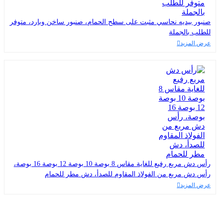
صنبور بيديه نحاسي مثبت على سطح الحمام، صنبور ساخن وبارد، متوفر
للطلب بالجملة
عرض المزيد
رأس دش مربع رفيع للغاية مقاس 8 بوصة 10 بوصة 12 بوصة 16 بوصة،
رأس دش مربع من الفولاذ المقاوم للصدأ، دش مطر للحمام
عرض المزيد