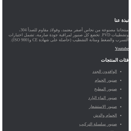
نبذة عنا
منتجاتنا مصنوعة من نحاس أصفر معتمد، وفولاذ مقاوم للصدأ 304،
وتشطيبات PVD. تخضع كل صنبور لمراقبة جودة صارمة، تشمل اختبارات
التسرب والضغط ومتانة التشطيب (حاصلة على شهادة CE وISO 9001).
Youtube
فئات المنتجات
الوافدون الجدد
صنبور الحمام
صنبور المطبخ
صنبور الماء البارد
صنبور الاستشعار
الحمام والدش
صنبور سلسلة التركيب