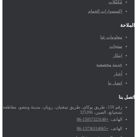
مُكَمِّلات
إكسسوارات الحمام
الملاحة
معلومات عنا
منتجات
ابتكار
خدمة مخصصة
أخبار
اتصل بنا
اتصل بنا
رقم 159، طريق يوكاي، طريق تينغتيان، رويان، مدينة ونتشو، مقاطعة
تشجيانغ، الصين، 325206
الهاتف:
+86-15057323140
الهاتف:
+86-13736314065