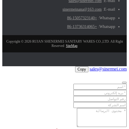
sales@sinermei.com
E-mail:
sinermeinana@163.com
E-mail:
+86-15057323140
Whatsapp:
+86-13736314065
Whatsapp:
Copyright © 2026 RUIAN SHENERMEI SANITARY WARES CO.,LTD. All Right
Reserved
SiteMap
sales@sinermei.com
Copy