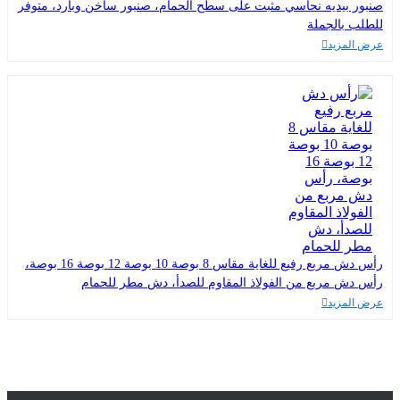
صنبور بيديه نحاسي مثبت على سطح الحمام، صنبور ساخن وبارد، متوفر
للطلب بالجملة
عرض المزيد
رأس دش مربع رفيع للغاية مقاس 8 بوصة 10 بوصة 12 بوصة 16 بوصة،
رأس دش مربع من الفولاذ المقاوم للصدأ، دش مطر للحمام
عرض المزيد