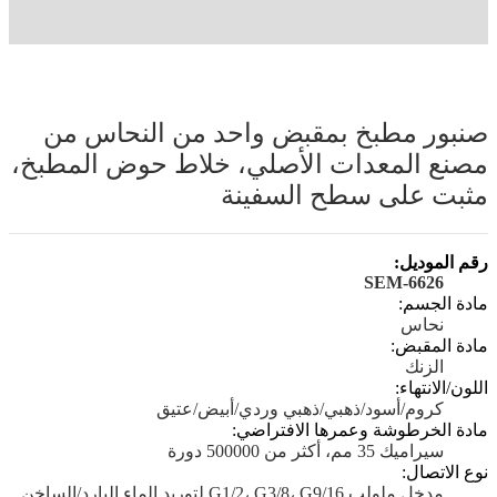
صنبور مطبخ بمقبض واحد من النحاس من
مصنع المعدات الأصلي، خلاط حوض المطبخ،
مثبت على سطح السفينة
رقم الموديل:
SEM-6626
مادة الجسم:
نحاس
مادة المقبض:
الزنك
اللون/الانتهاء:
كروم/أسود/ذهبي/ذهبي وردي/أبيض/عتيق
مادة الخرطوشة وعمرها الافتراضي:
سيراميك 35 مم، أكثر من 500000 دورة
نوع الاتصال:
مدخل ملولب G1/2، G3/8، G9/16 لتوريد الماء البارد/الساخن.