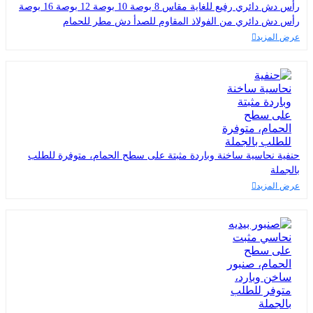
رأس دش دائري رفيع للغاية مقاس 8 بوصة 10 بوصة 12 بوصة 16 بوصة
رأس دش دائري من الفولاذ المقاوم للصدأ دش مطر للحمام
عرض المزيد
حنفية نحاسية ساخنة وباردة مثبتة على سطح الحمام، متوفرة للطلب
بالجملة
عرض المزيد