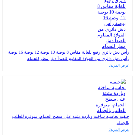
رأس دش دائري رفيع للغاية مقاس 8 بوصة 10 بوصة 12 بوصة 16 بوصة
رأس دش دائري من الفولاذ المقاوم للصدأ دش مطر للحمام
عرض المزيد
حنفية نحاسية ساخنة وباردة مثبتة على سطح الحمام، متوفرة للطلب
بالجملة
عرض المزيد