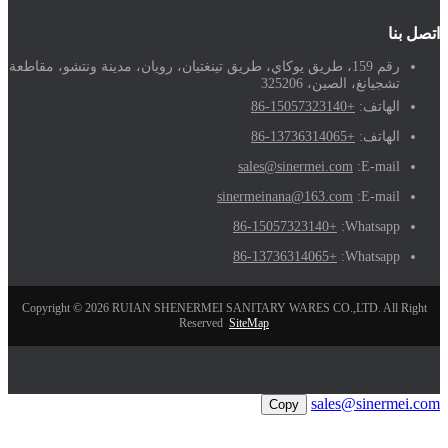
اتصل بنا
رقم 159، طريق يوكاي، طريق تينغتيان، رويان، مدينة ونتشو، مقاطعة
تشجيانغ، الصين، 325206
الهاتف:
+86-15057323140
الهاتف:
+86-13736314065
sales@sinermei.com
E-mail:
sinermeinana@163.com
E-mail:
+86-15057323140
Whatsapp:
+86-13736314065
Whatsapp:
Copyright © 2026 RUIAN SHENERMEI SANITARY WARES CO.,LTD. All Right
Reserved
SiteMap
sales@sinermei.com
Copy