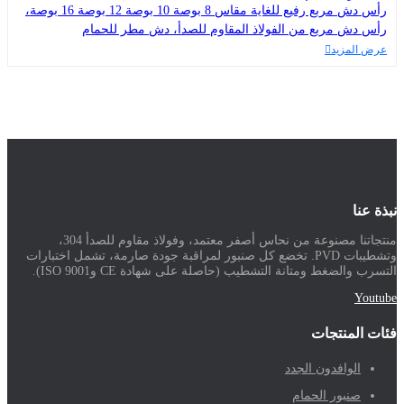
رأس دش مربع رفيع للغاية مقاس 8 بوصة 10 بوصة 12 بوصة 16 بوصة،
رأس دش مربع من الفولاذ المقاوم للصدأ، دش مطر للحمام
عرض المزيد
نبذة عنا
منتجاتنا مصنوعة من نحاس أصفر معتمد، وفولاذ مقاوم للصدأ 304،
وتشطيبات PVD. تخضع كل صنبور لمراقبة جودة صارمة، تشمل اختبارات
التسرب والضغط ومتانة التشطيب (حاصلة على شهادة CE وISO 9001).
Youtube
فئات المنتجات
الوافدون الجدد
صنبور الحمام