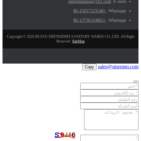
sinermeinana@163.com
E-mail:
+86-15057323140
Whatsapp:
+86-13736314065
Whatsapp:
Copyright © 2026 RUIAN SHENERMEI SANITARY WARES CO.,LTD. All Right
Reserved
SiteMap
sales@sinermei.com
Copy