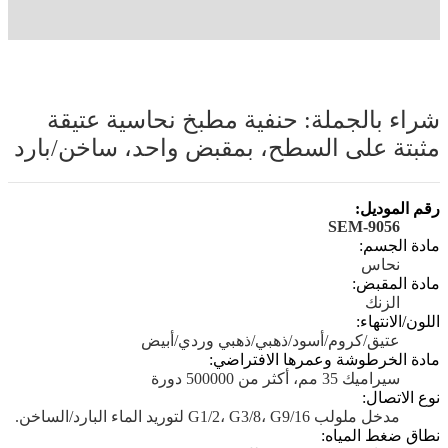
شراء بالجملة: حنفية مطبخ نحاسية عتيقة
مثبتة على السطح، بمقبض واحد، ساخن/بارد
رقم الموديل:
SEM-9056
مادة الجسم:
نحاس
مادة المقبض:
الزنك
اللون/الانتهاء:
عتيق/كروم/أسود/ذهبي/ذهبي وردي/أبيض
مادة الخرطوشة وعمرها الافتراضي:
سيراميك 35 مم، أكثر من 500000 دورة
نوع الاتصال:
مدخل ملولب G1/2، G3/8، G9/16 لتوريد الماء البارد/الساخن.
نطاق ضغط المياه: