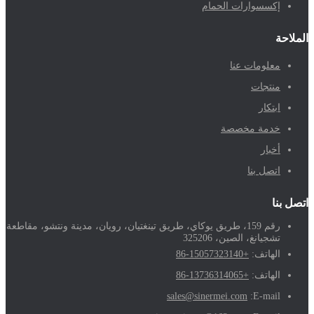
إكسسوارات الحمام
الملاحة
معلومات عنا
منتجات
ابتكار
خدمة مخصصة
أخبار
اتصل بنا
اتصل بنا
رقم 159، طريق يوكاي، طريق تينغتيان، رويان، مدينة ونتشو، مقاطعة
تشجيانغ، الصين، 325206
الهاتف:
+86-15057323140
الهاتف:
+86-13736314065
sales@sinermei.com
E-mail: