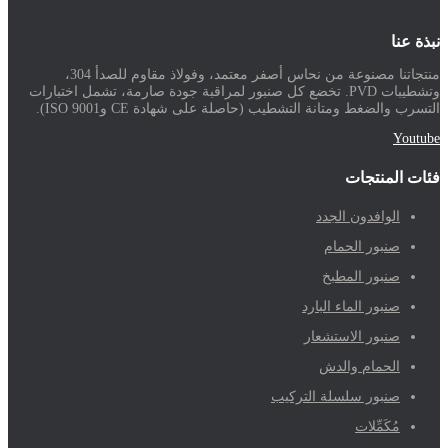
نبذة عنا
منتجاتنا مصنوعة من نحاس أصفر معتمد، وفولاذ مقاوم للصدأ 304،
وتشطيبات PVD. تخضع كل صنبور لمراقبة جودة صارمة، تشمل اختبارات
التسرب والضغط ومتانة التشطيب (حاصلة على شهادة CE وISO 9001).
Youtube
فئات المنتجات
الوافدون الجدد
صنبور الحمام
صنبور المطبخ
صنبور الماء البارد
صنبور الاستشعار
الحمام والدش
صنبور سلسلة التركيب
مُكَمِّلات