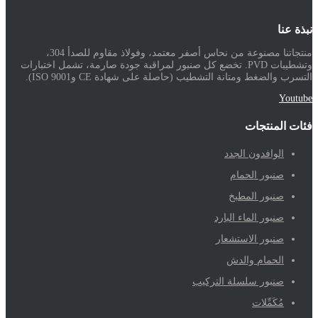
نبذة عنا
منتجاتنا مصنوعة من نحاس أصفر معتمد، وفولاذ مقاوم للصدأ 304،
وتشطيبات PVD. تخضع كل صنبور لمراقبة جودة صارمة، تشمل اختبارات
التسرب والضغط ومتانة التشطيب (حاصلة على شهادة CE وISO 9001).
Youtube
فئات المنتجات
الوافدون الجدد
صنبور الحمام
صنبور المطبخ
صنبور الماء البارد
صنبور الاستشعار
الحمام والدش
صنبور سلسلة التركيب
مُكَمِّلات