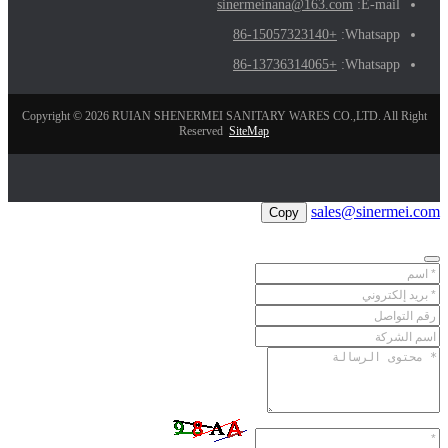
sinermeinana@163.com
E-mail:
+86-15057323140
Whatsapp:
+86-13736314065
Whatsapp:
Copyright © 2026 RUIAN SHENERMEI SANITARY WARES CO.,LTD. All Right
Reserved
SiteMap
sales@sinermei.com
Copy