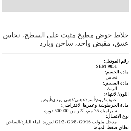
خلاط حوض مطبخ مثبت على السطح، نحاس
عتيق، مقبض واحد، ساخن وبارد
رقم الموديل:
SEM-9051
مادة الجسم:
نحاس
مادة المقبض:
الزنك
اللون/الانتهاء:
عتيق/كروم/أسود/ذهبي/ذهبي وردي/أبيض
مادة الخرطوشة وعمرها الافتراضي:
سيراميك 35 مم، أكثر من 500000 دورة
نوع الاتصال:
مدخل ملولب G1/2، G3/8، G9/16 لتوريد الماء البارد/الساخن.
نطاق ضغط المياه: