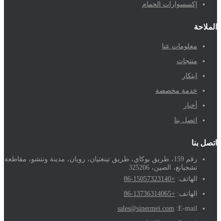
إكسسوارات الحمام
الملاحة
معلومات عنا
منتجات
ابتكار
خدمة مخصصة
أخبار
اتصل بنا
اتصل بنا
رقم 159، طريق يوكاي، طريق تينغتيان، رويان، مدينة ونتشو، مقاطعة
تشجيانغ، الصين، 325206
الهاتف:
+86-15057323140
الهاتف:
+86-13736314065
sales@sinermei.com
E-mail: