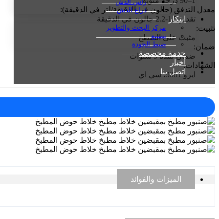
1–90 درجة مئوية
رأس الدش
معدل التدفق (جالون في الدقيقة/لتر في الدقيقة):
ذراع الدش
ابتكار
تقدير 1.5-2.2 جالون في الدقيقة
مركز البحث والتطوير
تثبيت:
تصنيع
مثبت على السطح
ضبط الجودة
ضمان:
خدمة مخصصة
ضمان لمدة 5 سنوات
أخبار
الشهادات:
اتصل بنا
ايزو 9001، سي اي
الميزات والفوائد