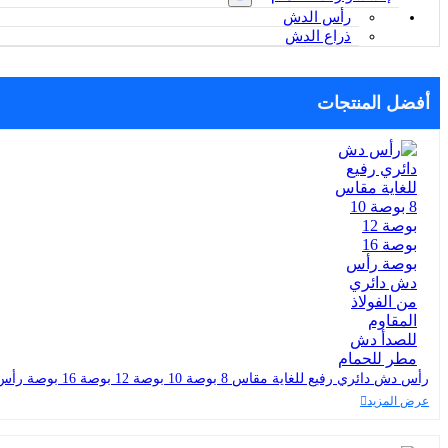
رأس الدش
ذراع الدش
أفضل المنتجات
رأس دش دائري رفيع للغاية مقاس 8 بوصة 10 بوصة 12 بوصة 16 بوصة رأس دش دائري من الفولاذ المقاوم للصدأ دش مطر للحمام
عرض المزيد