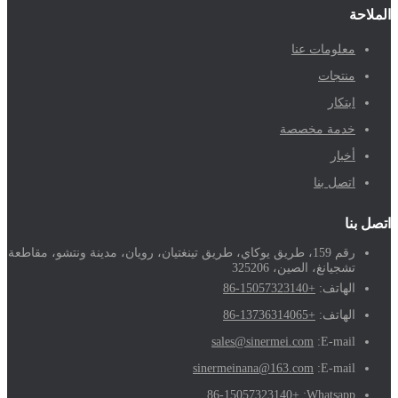
الملاحة
معلومات عنا
منتجات
ابتكار
خدمة مخصصة
أخبار
اتصل بنا
اتصل بنا
رقم 159، طريق يوكاي، طريق تينغتيان، رويان، مدينة ونتشو، مقاطعة
تشجيانغ، الصين، 325206
الهاتف:
+86-15057323140
الهاتف:
+86-13736314065
sales@sinermei.com
E-mail:
sinermeinana@163.com
E-mail:
+86-15057323140
Whatsapp: