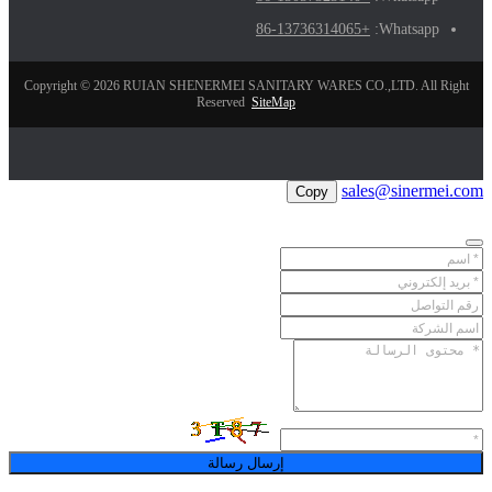
+86-13736314065
Whatsapp:
Copyright © 2026 RUIAN SHENERMEI SANITARY WARES CO.,LTD. All Right
Reserved
SiteMap
sales@sinermei.com
Copy
إرسال رسالة