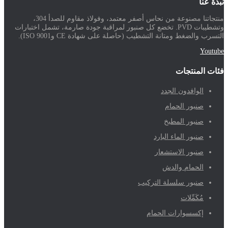
نبذة عنا
منتجاتنا مصنوعة من نحاس أصفر معتمد، وفولاذ مقاوم للصدأ 304،
وتشطيبات PVD. تخضع كل صنبور لمراقبة جودة صارمة، تشمل اختبارات
التسرب والضغط ومتانة التشطيب (حاصلة على شهادة CE وISO 9001).
Youtube
فئات المنتجات
الوافدون الجدد
صنبور الحمام
صنبور المطبخ
صنبور الماء البارد
صنبور الاستشعار
الحمام والدش
صنبور سلسلة التركيب
مُكَمِّلات
إكسسوارات الحمام