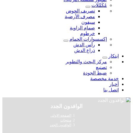
مُكَمِّلات
تصريف الحوض
مصرف الأرضية
سيفون
صمام الزاوية
خرطوم
إكسسوارات الحمام
رأس الدش
ذراع الدش
ابتكار
مركز البحث والتطوير
تصنيع
ضبط الجودة
خدمة مخصصة
أخبار
اتصل بنا
الوافدون الجدد
الصفحة الاولى
منتجات
الوافدون الجدد