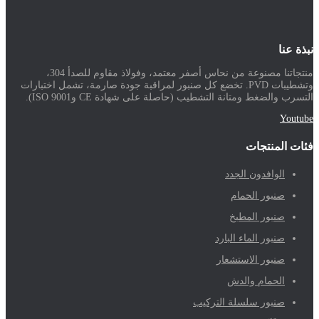
نبذة عنا
منتجاتنا مصنوعة من نحاس أصفر معتمد، وفولاذ مقاوم للصدأ 304،
وتشطيبات PVD. تخضع كل صنبور لمراقبة جودة صارمة، تشمل اختبارات
التسرب والضغط ومتانة التشطيب (حاصلة على شهادة CE وISO 9001).
Youtube
فئات المنتجات
الوافدون الجدد
صنبور الحمام
صنبور المطبخ
صنبور الماء البارد
صنبور الاستشعار
الحمام والدش
صنبور سلسلة التركيب