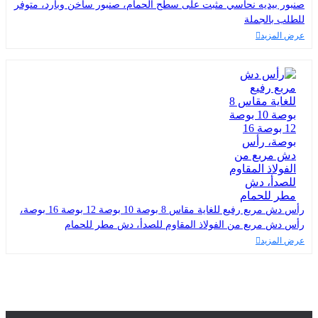
صنبور بيديه نحاسي مثبت على سطح الحمام، صنبور ساخن وبارد، متوفر
للطلب بالجملة
عرض المزيد
رأس دش مربع رفيع للغاية مقاس 8 بوصة 10 بوصة 12 بوصة 16 بوصة،
رأس دش مربع من الفولاذ المقاوم للصدأ، دش مطر للحمام
عرض المزيد