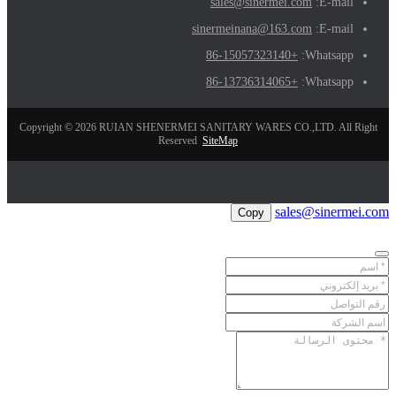
sales@sinermei.com
E-mail:
sinermeinana@163.com
E-mail:
+86-15057323140
Whatsapp:
+86-13736314065
Whatsapp:
Copyright © 2026 RUIAN SHENERMEI SANITARY WARES CO.,LTD. All Right
Reserved
SiteMap
sales@sinermei.com
Copy