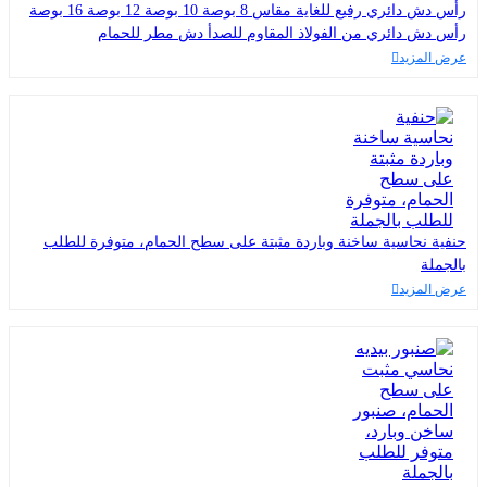
رأس دش دائري رفيع للغاية مقاس 8 بوصة 10 بوصة 12 بوصة 16 بوصة
رأس دش دائري من الفولاذ المقاوم للصدأ دش مطر للحمام
عرض المزيد
حنفية نحاسية ساخنة وباردة مثبتة على سطح الحمام، متوفرة للطلب
بالجملة
عرض المزيد