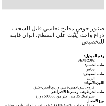
صنبور حوض مطبخ نحاسي قابل للسحب -
ذراع واحد، يُثبّت على السطح، ألوان قابلة
للتخصيص
رقم الموديل:
SEM-2382
مادة الجسم:
نحاس
مادة المقبض:
الزنك
اللون/الانتهاء:
كروم/أسود/ذهبي/ذهبي وردي/أبيض/عتيق
مادة الخرطوشة وعمرها الافتراضي:
سيراميك 35 مم، أكثر من 500000 دورة
نوع الاتصال:
مدخل ملولب G1/2، G3/8، G9/16 لتوريد الماء البارد/الساخن.