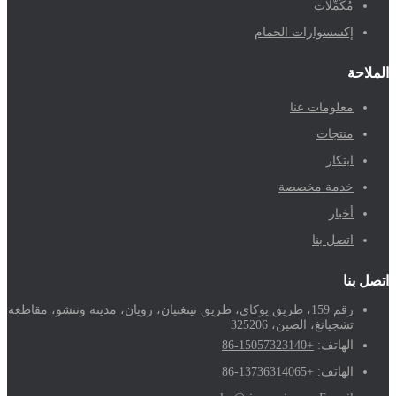
مُكَمِّلات
إكسسوارات الحمام
الملاحة
معلومات عنا
منتجات
ابتكار
خدمة مخصصة
أخبار
اتصل بنا
اتصل بنا
رقم 159، طريق يوكاي، طريق تينغتيان، رويان، مدينة ونتشو، مقاطعة
تشجيانغ، الصين، 325206
الهاتف:
+86-15057323140
الهاتف:
+86-13736314065