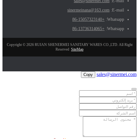
sales@sinermei.com
E-mail:
sinermeinana@163.com
E-mail:
+86-15057323140
Whatsapp:
+86-13736314065
Whatsapp:
Copyright © 2026 RUIAN SHENERMEI SANITARY WARES CO.,LTD. All Right
Reserved
SiteMap
sales@sinermei.com
Copy