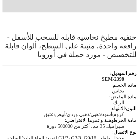
حنفية مطبخ نحاسية قابلة للسحب للأسفل -
رافعة واحدة، مثبتة على السطح، ألوان قابلة
للتخصيص - مورد جملة في أوروبا
رقم الموديل:
SEM-2398
مادة الجسم:
نحاس
مادة المقبض:
الزنك
اللون/الانتهاء:
كروم/أسود/ذهبي/ذهبي وردي/أبيض/عتيق
مادة الخرطوشة وعمرها الافتراضي:
سيراميك 35 مم، أكثر من 500000 دورة
نوع الاتصال:
مدخل ملولب G1/2، G3/8، G9/16 لتوريد الماء البارد/الساخن.