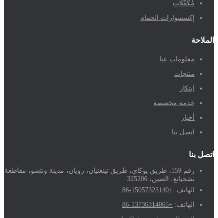
مُكَمِّلات
إكسسوارات الحمام
الملاحة
معلومات عنا
منتجات
ابتكار
خدمة مخصصة
أخبار
اتصل بنا
اتصل بنا
رقم 159، طريق يوكاي، طريق تينغتيان، رويان، مدينة ونتشو، مقاطعة
تشجيانغ، الصين، 325206
الهاتف:
+86-15057323140
الهاتف:
+86-13736314065