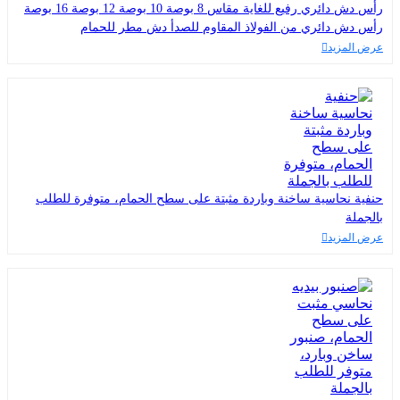
رأس دش دائري رفيع للغاية مقاس 8 بوصة 10 بوصة 12 بوصة 16 بوصة
رأس دش دائري من الفولاذ المقاوم للصدأ دش مطر للحمام
عرض المزيد
حنفية نحاسية ساخنة وباردة مثبتة على سطح الحمام، متوفرة للطلب
بالجملة
عرض المزيد