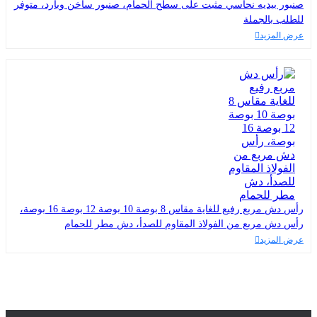
صنبور بيديه نحاسي مثبت على سطح الحمام، صنبور ساخن وبارد، متوفر
للطلب بالجملة
عرض المزيد
رأس دش مربع رفيع للغاية مقاس 8 بوصة 10 بوصة 12 بوصة 16 بوصة،
رأس دش مربع من الفولاذ المقاوم للصدأ، دش مطر للحمام
عرض المزيد