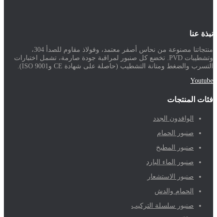
نبذة عنا
منتجاتنا مصنوعة من نحاس أصفر معتمد، وفولاذ مقاوم للصدأ 304،
وتشطيبات PVD. تخضع كل صنبور لمراقبة جودة صارمة، تشمل اختبارات
التسرب والضغط ومتانة التشطيب (حاصلة على شهادة CE وISO 9001).
Youtube
فئات المنتجات
الوافدون الجدد
صنبور الحمام
صنبور المطبخ
صنبور الماء البارد
صنبور الاستشعار
الحمام والدش
صنبور سلسلة التركيب