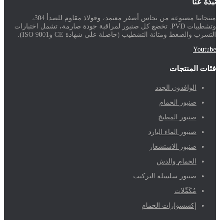
نبذة عنا
منتجاتنا مصنوعة من نحاس أصفر معتمد، وفولاذ مقاوم للصدأ 304،
وتشطيبات PVD. تخضع كل صنبور لمراقبة جودة صارمة، تشمل اختبارات
التسرب والضغط ومتانة التشطيب (حاصلة على شهادة CE وISO 9001).
Youtube
فئات المنتجات
الوافدون الجدد
صنبور الحمام
صنبور المطبخ
صنبور الماء البارد
صنبور الاستشعار
الحمام والدش
صنبور سلسلة التركيب
مُكَمِّلات
إكسسوارات الحمام