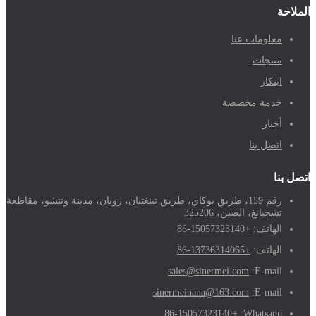
الملاحة
معلومات عنا
منتجات
ابتكار
خدمة مخصصة
أخبار
اتصل بنا
اتصل بنا
رقم 159، طريق يوكاي، طريق تينغتيان، رويان، مدينة ونتشو، مقاطعة
تشجيانغ، الصين، 325206
الهاتف:
+86-15057323140
الهاتف:
+86-13736314065
sales@sinermei.com
E-mail:
sinermeinana@163.com
E-mail:
+86-15057323140
Whatsapp: