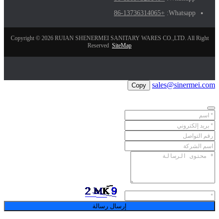
+86-13736314065
Whatsapp:
Copyright © 2026 RUIAN SHENERMEI SANITARY WARES CO.,LTD. All Right
Reserved
SiteMap
sales@sinermei.com
Copy
إرسال رسالة