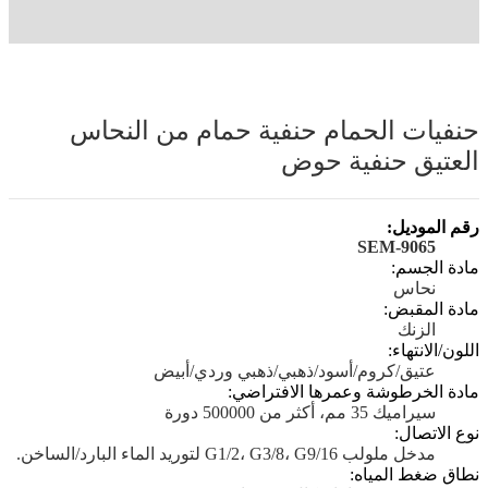
حنفيات الحمام حنفية حمام من النحاس
العتيق حنفية حوض
رقم الموديل:
SEM-9065
مادة الجسم:
نحاس
مادة المقبض:
الزنك
اللون/الانتهاء:
عتيق/كروم/أسود/ذهبي/ذهبي وردي/أبيض
مادة الخرطوشة وعمرها الافتراضي:
سيراميك 35 مم، أكثر من 500000 دورة
نوع الاتصال:
مدخل ملولب G1/2، G3/8، G9/16 لتوريد الماء البارد/الساخن.
نطاق ضغط المياه: