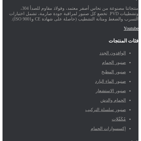
منتجاتنا مصنوعة من نحاس أصفر معتمد، وفولاذ مقاوم للصدأ 304،
وتشطيبات PVD. تخضع كل صنبور لمراقبة جودة صارمة، تشمل اختبارات
التسرب والضغط ومتانة التشطيب (حاصلة على شهادة CE وISO 9001).
Youtube
فئات المنتجات
الوافدون الجدد
صنبور الحمام
صنبور المطبخ
صنبور الماء البارد
صنبور الاستشعار
الحمام والدش
صنبور سلسلة التركيب
مُكَمِّلات
إكسسوارات الحمام