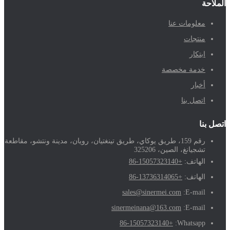
الملاحة
معلومات عنا
منتجات
ابتكار
خدمة مخصصة
أخبار
اتصل بنا
اتصل بنا
رقم 159، طريق يوكاي، طريق تينغتيان، رويان، مدينة ونتشو، مقاطعة
تشجيانغ، الصين، 325206
الهاتف:
+86-15057323140
الهاتف:
+86-13736314065
sales@sinermei.com
E-mail:
sinermeinana@163.com
E-mail:
+86-15057323140
Whatsapp: