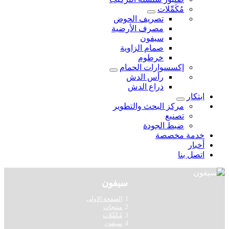
مُكَمِّلات
تصريف الحوض
مصرف الأرضية
سيفون
صمام الزاوية
خرطوم
إكسسوارات الحمام
رأس الدش
ذراع الدش
ابتكار
مركز البحث والتطوير
تصنيع
ضبط الجودة
خدمة مخصصة
أخبار
اتصل بنا
سيفون
الصفحة الاولى
منتجات
مُكَمِّلات
سيفون