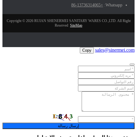
+86-13736314065
Whatsapp:
Copyright © 2026 RUIAN SHENERMEI SANITARY WARES CO.,LTD. All Right
Reserved
SiteMap
sales@sinermei.com
Copy
إرسال رسالة