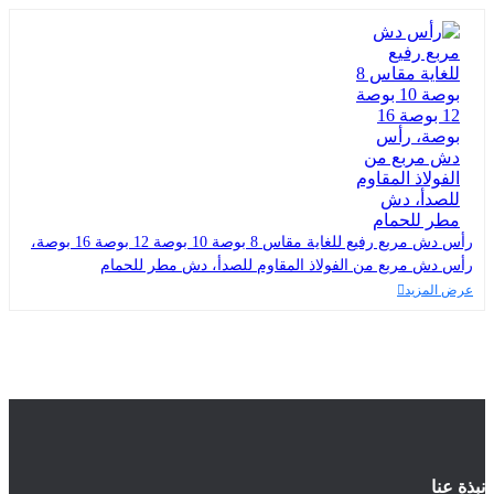
رأس دش مربع رفيع للغاية مقاس 8 بوصة 10 بوصة 12 بوصة 16 بوصة،
رأس دش مربع من الفولاذ المقاوم للصدأ، دش مطر للحمام
عرض المزيد
نبذة عنا