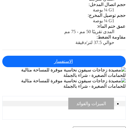
حجم اتصال المدخل:
G1 ¼ بوصة
حجم توصيل المخرج:
G1 ¼ بوصة
عمق ختم الماء:
المدى تقريبًا 50 مم - 75 مم
مقاومة الضغط:
حوالي 37.5 لتر/دقيقة
الاستفسار
الميزات والفوائد