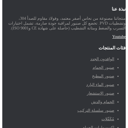
نبذة عنا
منتجاتنا مصنوعة من نحاس أصفر معتمد، وفولاذ مقاوم للصدأ 304،
وتشطيبات PVD. تخضع كل صنبور لمراقبة جودة صارمة، تشمل اختبارات
التسرب والضغط ومتانة التشطيب (حاصلة على شهادة CE وISO 9001).
Youtube
فئات المنتجات
الوافدون الجدد
صنبور الحمام
صنبور المطبخ
صنبور الماء البارد
صنبور الاستشعار
الحمام والدش
صنبور سلسلة التركيب
مُكَمِّلات
إكسسوارات الحمام