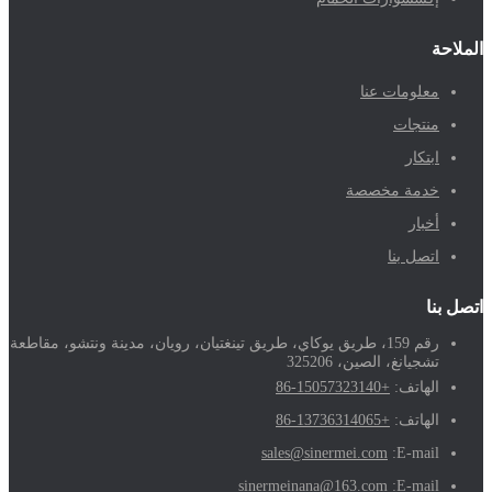
الملاحة
معلومات عنا
منتجات
ابتكار
خدمة مخصصة
أخبار
اتصل بنا
اتصل بنا
رقم 159، طريق يوكاي، طريق تينغتيان، رويان، مدينة ونتشو، مقاطعة
تشجيانغ، الصين، 325206
الهاتف:
+86-15057323140
الهاتف:
+86-13736314065
sales@sinermei.com
E-mail:
sinermeinana@163.com
E-mail: