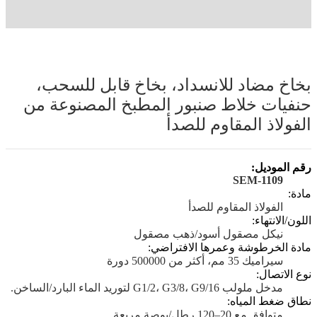
بخاخ مضاد للانسداد، بخاخ قابل للسحب،
حنفيات خلاط صنبور المطبخ المصنوعة من
الفولاذ المقاوم للصدأ
رقم الموديل:
SEM-1109
مادة:
الفولاذ المقاوم للصدأ
اللون/الانتهاء:
نيكل مصقول أسود/ذهب مصقول
مادة الخرطوشة وعمرها الافتراضي:
سيراميك 35 مم، أكثر من 500000 دورة
نوع الاتصال:
مدخل ملولب G1/2، G3/8، G9/16 لتوريد الماء البارد/الساخن.
نطاق ضغط المياه:
متوافق مع 20–120 رطل/بوصة مربعة