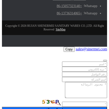
+86-15057323140
Whatsapp:
+86-13736314065
Whatsapp:
Copyright © 2026 RUIAN SHENERMEI SANITARY WARES CO.,LTD. All Right
Reserved
SiteMap
sales@sinermei.com
Copy