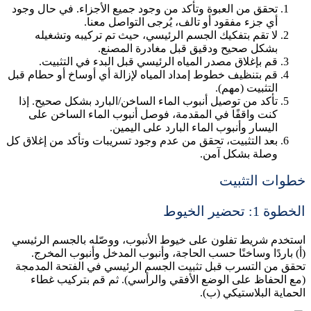
تحقق من العبوة وتأكد من وجود جميع الأجزاء. في حال وجود
أي جزء مفقود أو تالف، يُرجى التواصل معنا.
لا تقم بتفكيك الجسم الرئيسي، حيث تم تركيبه وتشغيله
بشكل صحيح ودقيق قبل مغادرة المصنع.
قم بإغلاق مصدر المياه الرئيسي قبل البدء في التثبيت.
قم بتنظيف خطوط إمداد المياه لإزالة أي أوساخ أو حطام قبل
التثبيت (مهم).
تأكد من توصيل أنبوب الماء الساخن/البارد بشكل صحيح. إذا
كنت واقفًا في المقدمة، فوصل أنبوب الماء الساخن على
اليسار وأنبوب الماء البارد على اليمين.
بعد التثبيت، تحقق من عدم وجود تسريبات وتأكد من إغلاق كل
وصلة بشكل آمن.
خطوات التثبيت
الخطوة 1: تحضير الخيوط
استخدم شريط تفلون على خيوط الأنبوب، ووصّله بالجسم الرئيسي
(أ) باردًا وساخنًا حسب الحاجة، وأنبوب المدخل وأنبوب المخرج.
تحقق من التسرب قبل تثبيت الجسم الرئيسي في الفتحة المدمجة
(مع الحفاظ على الوضع الأفقي والرأسي). ثم قم بتركيب غطاء
الحماية البلاستيكي (ب).