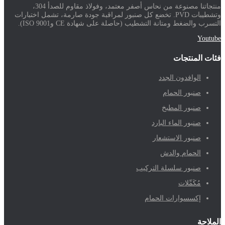
منتجاتنا مصنوعة من نحاس أصفر معتمد، وفولاذ مقاوم للصدأ 304،
وتشطيبات PVD. تخضع كل صنبور لمراقبة جودة صارمة، تشمل اختبارات
التسرب والضغط ومتانة التشطيب (حاصلة على شهادة CE وISO 9001).
Youtube
فئات المنتجات
الوافدون الجدد
صنبور الحمام
صنبور المطبخ
صنبور الماء البارد
صنبور الاستشعار
الحمام والدش
صنبور سلسلة التركيب
مُكَمِّلات
إكسسوارات الحمام
الملاحة