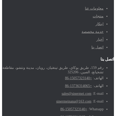
معلومات عنا
منتجات
ابتكار
خدمة مخصصة
أخبار
اتصل بنا
اتصل بنا
رقم 159، طريق يوكاي، طريق تينغتيان، رويان، مدينة ونتشو، مقاطعة
تشجيانغ، الصين، 325206
الهاتف:
+86-15057323140
الهاتف:
+86-13736314065
sales@sinermei.com
E-mail:
sinermeinana@163.com
E-mail:
+86-15057323140
Whatsapp: